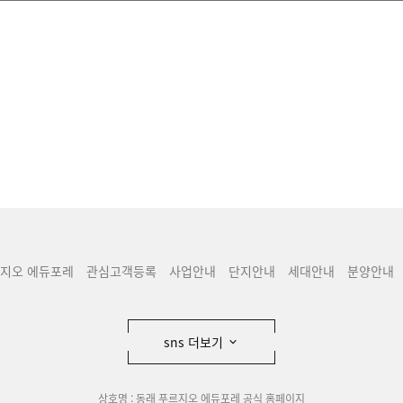
르지오 에듀포레
관심고객등록
사업안내
단지안내
세대안내
분양안내
sns 더보기
상호명 : 동래 푸르지오 에듀포레 공식 홈페이지