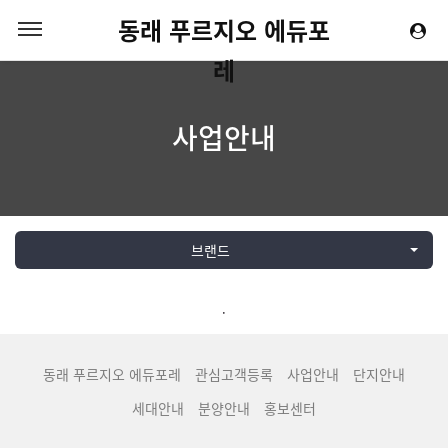
동래 푸르지오 에듀포
레
사업안내
브랜드
.
동래 푸르지오 에듀포레
관심고객등록
사업안내
단지안내
세대안내
분양안내
홍보센터