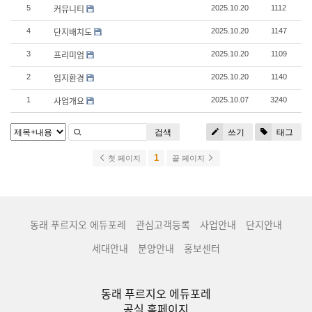
커뮤니티
5
2025.10.20
1112
단지배치도
4
2025.10.20
1147
프리미엄
3
2025.10.20
1109
입지환경
2
2025.10.20
1140
사업개요
1
2025.10.07
3240
검색
쓰기
태그
1
첫 페이지
끝 페이지
동래 푸르지오 에듀포레
관심고객등록
사업안내
단지안내
세대안내
분양안내
홍보센터
동래 푸르지오 에듀포레
공식 홈페이지